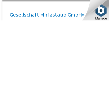
Gesellschaft «Infastaub GmbH»
ist ein führender europäischer Hersteller von
Filterventilationsanlagen, der komplettes Spektrum von
Lösungen zur Aspirationsluftreinigung anbietet. Der
Hauptvorteil von Infastaub-Filtern ist ihre Anwendbarkeit
fast unter allen
WEITERLESEN »
ARMA GmbH, Germany
Hannover, Schulenburger Landstr. 152 , 30165
PHONE:
+4951101698844